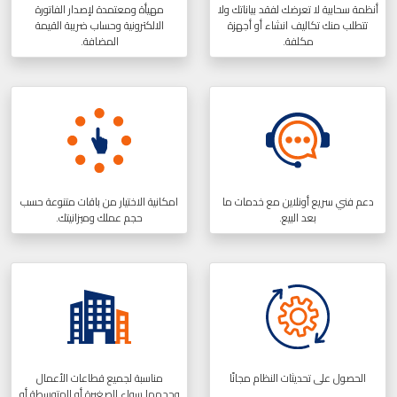
أنظمة سحابية لا تعرضك لفقد بياناتك ولا
مهيأة ومعتمدة لإصدار الفاتورة
تتطلب منك تكاليف انشاء أو أجهزة
الالكترونية وحساب ضريبة القيمة
مكلفة.
المضافة.
دعم فني سريع أونلاين مع خدمات ما
امكانية الاختيار من باقات متنوعة حسب
بعد البيع.
حجم عملك وميزانيتك.
الحصول على تحديثات النظام مجانًا
مناسبة لجميع قطاعات الأعمال
وحجمها سواء الصغيرة أو المتوسطة أو