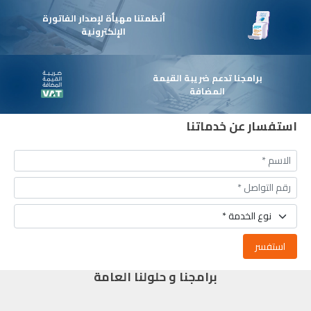
أنظمتنا مهيأة لإصدار الفاتورة
النظام
اشترك فى النظام
تعرف على 
الإلكترونية
برامجنا تدعم ضريبة القيمة
المضافة
استفسار عن خدماتنا
استفسر
برامجنا و حلولنا العامة