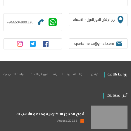
برج الرياض الدور الاول - الأحساء
+966504999326
sparksme.sa@gmail.com
روابط هامة
من نحن
عملاؤنا
اتصل بنا
المدونة
الشروط و الاحكام
سياسة الخصوصية
آخر المقالات
أنواع المتاجر الالكترونية وما هو الأنسب لك
3 August, 2022