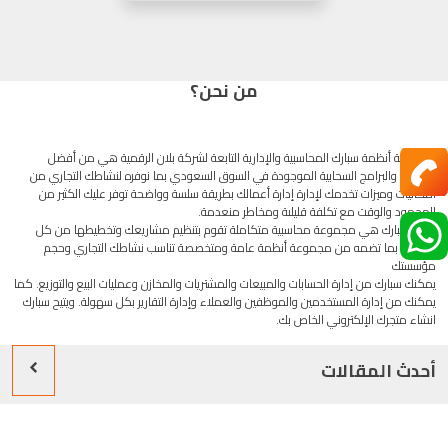
من نحن؟
مجموعة أنظمة سبارك المحاسبية والإدارية التابعة لشركة بلان الرقمية هي من أفضل
الأنظمة والبرامج السحابية الموجودة في السوق السعودي بما نوفره لنشاطك التجاري من
امكانيات وميزات تخدمك لإدارة إدارة أعمالك بطريقة سلسة وواضحة توفر عليك الكثير من
المجهود والوقت مع تكلفة قليلىة ومخاطر منعدمة.
برامج سبارك هي مجموعة محاسبية متكاملة تقوم بتنظيم مشاريعك وتخطيطها من كل
الجوانب بما تضمه من مجموعة أنظمة عامة ومتخصصة تناسب نشاطك التجاري وحجم
مؤسستك
يمكنك سبارك من إدارة الحسابات والمبيعات والمشتريات والمخازن وعمليات البيع والتوزيع. كما
يمكنك من إدارة المستخدمين والموظفين والعملاء وإدارة التقارير بكل سهولة. ويتيح سبارك
انشاء متجرك الإلكتروني الخاص بك.
أحدث المقالات